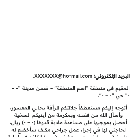
البريد الإلكتروني:
XXXXXXX@hotmail.com
.
المقيم في منطقة “اسم المنطقة” – ضمن مدينة “- –
-” حي “- – -“.
أتوجه إليكم مستعطفاً جلالتكم للرأفة بحالي المعسور،
وأسأل الله من فضله وبمكرمة من أيديكم السخية
أحصل بموجبها على مساعدة مادية قدرها (- – -) ريال،
لحاجتي لها في إجراء عمل جراحي مكلف سأخضع له