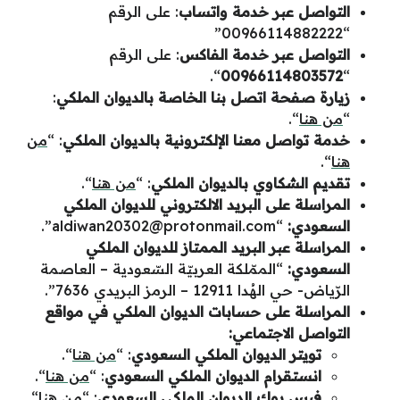
التواصل عبر خدمة واتساب
: على الرقم
“00966114882222”
التواصل عبر خدمة الفاكس
: على الرقم
“.
00966114803572
“
زيارة صفحة اتصل بنا الخاصة بالديوان الملكي
:
“
من هنا
“.
خدمة تواصل معنا الإلكترونية بالديوان الملكي
: “
من
هنا
“.
تقديم الشكاوي بالديوان الملكي
: “
من هنا
“.
المراسلة على البريد الالكتروني للديوان الملكي
السعودي:
“
aldiwan20302@protonmail.com
”.
المراسلة عبر البريد الممتاز للديوان الملكي
السعودي:
“الممّلكة العربيّة السّعودية – العاصمة
الرّياض- حي الهُدا 12911 – الرمز البريدي 7636”.
المراسلة على حسابات الديوان الملكي في مواقع
التواصل الاجتماعي:
تويتر الديوان الملكي السعودي
: “
من هنا
“.
انستقرام الديوان الملكي السعودي
: “
من هنا
“.
فيس بوك الديوان الملكي السعودي
: “
من هنا
“.