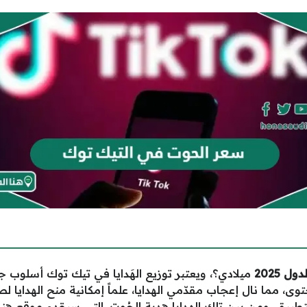
 2025
ميلادي؟، ويعتبر توزيع الهَدايا في تيك توك أسلو
وى، مما نال إعجاب مقدّمي الهدايا، علماً إمكانية منح الهداي
تطبيق، ومن بين تلك الهدايا هدية الحُوت، التي سيقدم موقع
هنا