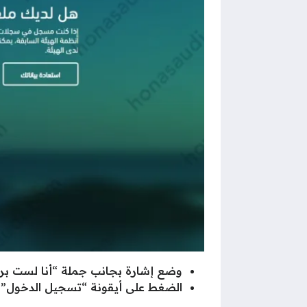
وضع إشارة بجانب جملة “أنا لست برن
الضغط على أيقونة “تسجيل الدخول”.