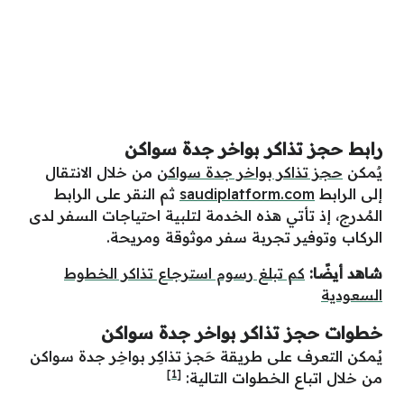
رابط حجز تذاكر بواخر جدة سواكن
يٌمكن
حجز تذاكر بواخر جدة سواكن
من خلال الانتقال
إلى الرابط
saudiplatform.com
ثم النقر على الرابط
المُدرج، إذ تأتي هذه الخدمة لتلبية احتياجات السفر لدى
الركاب وتوفير تجربة سفر موثوقة ومريحة.
شاهد أيضًا:
كم تبلغ رسوم استرجاع تذاكر الخطوط
السعودية
خطوات حجز تذاكر بواخر جدة سواكن
يُمكن التعرف على طريقة حَجز تذاكِر بواخِر جدة سواكن
[1]
من خلال اتباع الخطوات التالية: