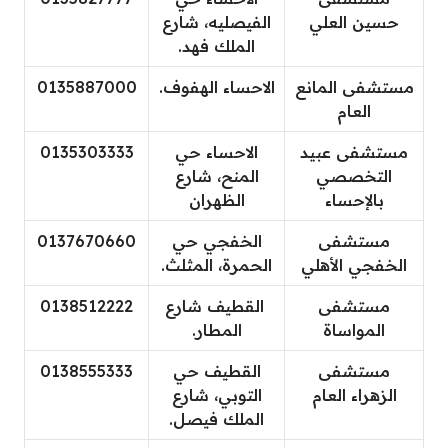
حسين العلي
الفيصليه، شارع
الملك فهد.
مستشفى المانع
الاحساء الهفوف.
0135887000
العام
مستشفى عبيد
الاحساء حي
0135303333
التخصصي
المنح، شارع
بالإحساء
الظهران
مستشفى
الخفجي حي
0137670660
الخفجي الأهلي
الحمرة، المثلث.
مستشفى
القطيف شارع
0138512222
المواساة
المطار.
مستشفى
القطيف حي
0138555333
الزهراء العام
التوبي، شارع
الملك فيصل.