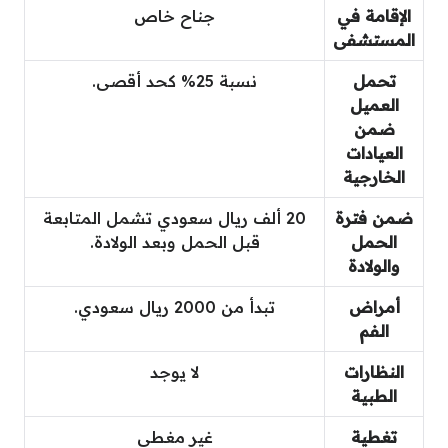
الإقامة في
جناح خاص
المستشفى
تحمل
نسبة 25% كحد أقصى.
العميل
ضمن
العيادات
الخارجية
ضمن فترة
20 ألف ريال سعودي تشمل المتابعة
الحمل
قبل الحمل وبعد الولادة.
والولادة
أمراض
تبدأ من 2000 ريال سعودي.
الفم
النظارات
لا يوجد
الطبية
تغطية
غير مغطى