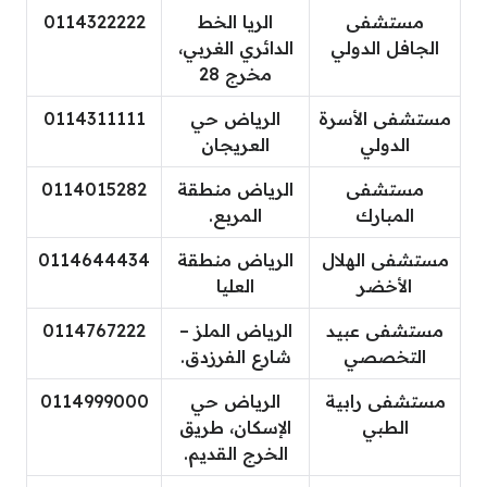
مستشفى
الريا الخط
0114322222
الجافل الدولي
الدائري الغربي،
مخرج 28
مستشفى الأسرة
الرياض حي
0114311111
الدولي
العريجان
مستشفى
الرياض منطقة
0114015282
المبارك
المربع.
مستشفى الهلال
الرياض منطقة
0114644434
الأخضر
العليا
مستشفى عبيد
الرياض الملز –
0114767222
التخصصي
شارع الفرزدق.
مستشفى رابية
الرياض حي
0114999000
الطبي
الإسكان، طريق
الخرج القديم.