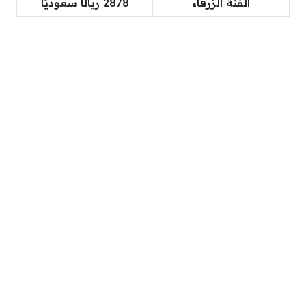
الفئة الزرقاء
2878 ريالًا سعوديًا