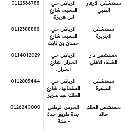
مستشفى الأزهار
الرياض حي
0112366788
الطبي
النسيم، شارع
ابن هريرة.
مستشفى
الرياض حي
0112388888
الجزيرة
النسيم، شارع
حسان بن ثابت
مستشفى دار
الرياض حي
0114012029
الشفاء الأهلي
الخزان، شارع
الخزان.
مستشفى
الرياض حي
0112885444
الصفوة
السلمانيه، شارع
الملك عبدالعزيز.
مستشفى الملك
الحرس الوطني
0126240000
خالد
جدة طريق جدة
– مكة.