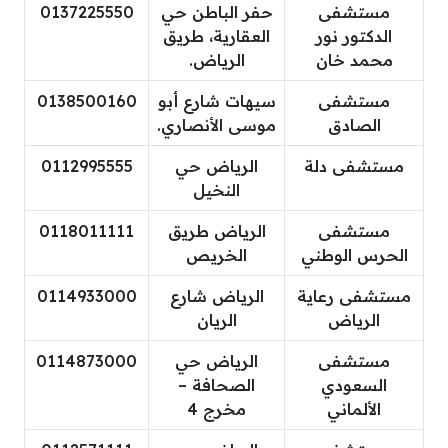
مستشفى
حفر الباطن حي
0137225550
الدكتور نور
العقارية، طريق
محمد خان
الرياض.
مستشفى
سيهات شارع أبو
0138500160
الصادق
موسى الأنصاري.
مستشفى دلة
الرياض حي
0112995555
النخيل
مستشفى
الرياض طريق
0118011111
الحرس الوطني
الخريص
مستشفى رعاية
الرياض شارع
0114933000
الرياض
الريان
مستشفى
الرياض حي
0114873000
السعودي
الصحافة –
الألماني
مخرج 4