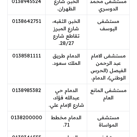
مستشفى محمد
الخبر، شارع
0138945524
الدوسري
الظهران.
مستشفى
الخبر، الثقبه،
0138642751
اليوسف
شارع المبرز
تقاطع شارع
28/27.
مستشفى الامام
الدمام طريق
0138581111
عبد الرحمن
الملك سعود.
الفيصل (الحرس
الوطني)، الدمام.
مستشفى المانع
الدمام حي
0138985382
العام
عبدالله فؤاد،
شارع الإمام علي.
مستشفى
الدمام مخطط
0138200000
المواساة
71.