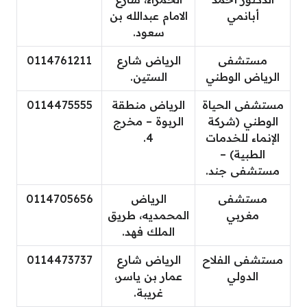
أبانمي
الامام عبدالله بن
سعود.
مستشفى
الرياض شارع
0114761211
الرياض الوطني
الستين.
مستشفى الحياة
الرياض منطقة
0114475555
الوطني (شركة
الربوة – مخرج
الإنماء للخدمات
4.
الطبية) –
مستشفى جند.
مستشفى
الرياض
0114705656
مغربي
المحمديه، طريق
الملك فهد.
مستشفى الفلاح
الرياض شارع
0114473737
الدولي
عمار بن ياسر،
غريبة.