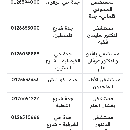
المستشفى
جدة حي الزهراء.
0126394000
السعودي
الألماني- جدة
مستشفى
جدة شارع
0126655000
الدكتور سليمان
فلسطين.
فقيه
مستشفى باقدو
جدة حي
0126038888
والدكتور عرفان
الفيصلية – شارع
العام
الستين.
مستشفى الأطباء
جدة الكورنيش
0126533333
المتحدون
مستشفى
جدة شارع
0126691222
بقشان العام
التحلية
مستشفى
جدة حي
0126510666
الدكتور
الشرفية – شارع