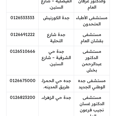
والدكتور عرفان
الفيصلية – شارع
العام
الستين.
مستشفى الأطباء
جدة الكورنيش
0126533333
المتحدون
مستشفى
جدة شارع
0126691222
بقشان العام
التحلية
مستشفى
جدة حي
0126510666
الدكتور
الشرفية – شارع
عبدالرحمن
الستين.
بخش
مستشفى جده
جده حي الحمرا،
0126675000
الوطني الجديد
طريق المدينه.
مستشفى
جدة حي الزهراء.
0126823200
الدكتور غسان
نجيب فرعون