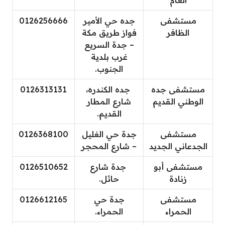
العام
مستشفى
جده حي الأمير
0126256666
الظافر
فواز طريق مكة
– جدة السريع
غرب بلدية
الجنوب.
مستشفى جده
جده الكندره،
0126313131
الوطني القديم
شارع المطار
القديم.
مستشفى
جدة حي الغليل
0126368100
الجدعاني الجديد
– شارع المحجر
مستشفى أبو
جدة شارع
0126510652
زنادة
حائل.
مستشفى
جدة حي
0126612165
الحمراء
الحمراء.