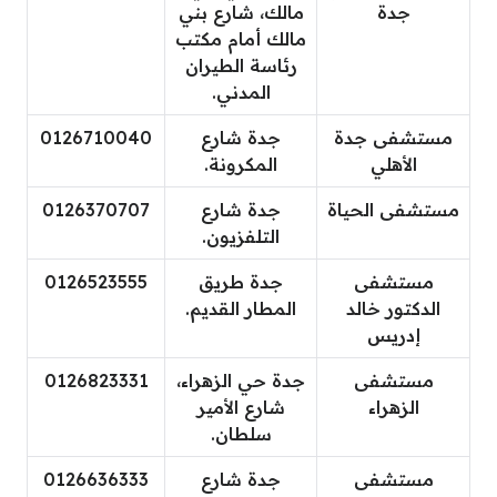
جدة
مالك، شارع بني
مالك أمام مكتب
رئاسة الطيران
المدني.
مستشفى جدة
جدة شارع
0126710040
الأهلي
المكرونة.
مستشفى الحياة
جدة شارع
0126370707
التلفزيون.
مستشفى
جدة طريق
0126523555
الدكتور خالد
المطار القديم.
إدريس
مستشفى
جدة حي الزهراء،
0126823331
الزهراء
شارع الأمير
سلطان.
مستشفى
جدة شارع
0126636333