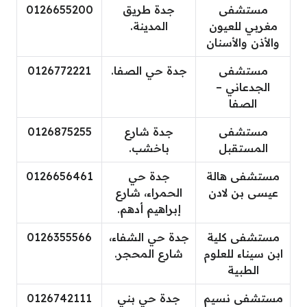
مستشفى
جدة طريق
0126655200
مغربي للعيون
المدينة.
والأذن والأسنان
مستشفى
جدة حي الصفا.
0126772221
الجدعاني –
الصفا
مستشفى
جدة شارع
0126875255
المستقبل
باخشب.
مستشفى هالة
جدة حي
0126656461
عيسى بن لادن
الحمراء، شارع
إبراهيم أدهم.
مستشفى كلية
جدة حي الشفاء،
0126355566
ابن سيناء للعلوم
شارع المحجر.
الطبية
مستشفى نسيم
جدة حي بني
0126742111