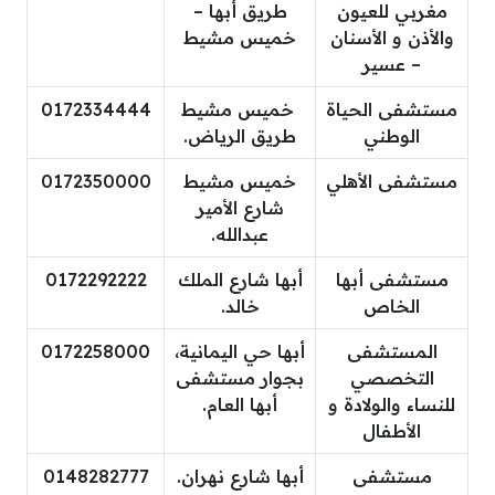
مغربي للعيون
طريق أبها –
والأذن و الأسنان
خميس مشيط
– عسير
مستشفى الحياة
خميس مشيط
0172334444
الوطني
طريق الرياض.
مستشفى الأهلي
خميس مشيط
0172350000
شارع الأمير
عبدالله.
مستشفى أبها
أبها شارع الملك
0172292222
الخاص
خالد.
المستشفى
أبها حي اليمانية،
0172258000
التخصصي
بجوار مستشفى
للنساء والولادة و
أبها العام.
الأطفال
مستشفى
أبها شارع نهران.
0148282777