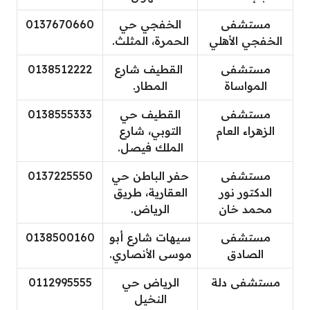
مستشفى
الخفجي حي
0137670660
الخفجي الأهلي
الحمرة، المثلث.
مستشفى
القطيف شارع
0138512222
المواساة
المطار.
مستشفى
القطيف حي
0138555333
الزهراء العام
التوبي، شارع
الملك فيصل.
مستشفى
حفر الباطن حي
0137225550
الدكتور نور
العقارية، طريق
محمد خان
الرياض.
مستشفى
سيهات شارع أبو
0138500160
الصادق
موسى الأنصاري.
مستشفى دلة
الرياض حي
0112995555
النخيل