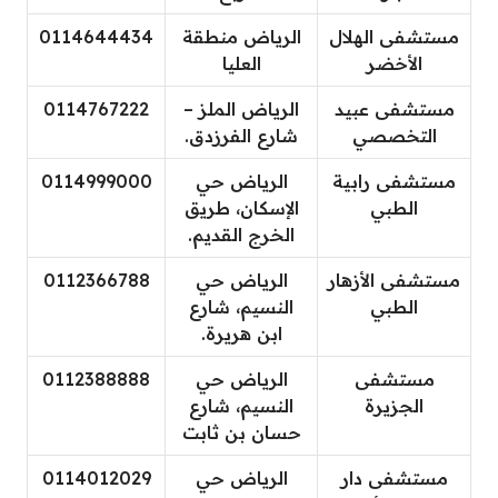
مستشفى الهلال
الرياض منطقة
0114644434
الأخضر
العليا
مستشفى عبيد
الرياض الملز –
0114767222
التخصصي
شارع الفرزدق.
مستشفى رابية
الرياض حي
0114999000
الطبي
الإسكان، طريق
الخرج القديم.
مستشفى الأزهار
الرياض حي
0112366788
الطبي
النسيم، شارع
ابن هريرة.
مستشفى
الرياض حي
0112388888
الجزيرة
النسيم، شارع
حسان بن ثابت
مستشفى دار
الرياض حي
0114012029