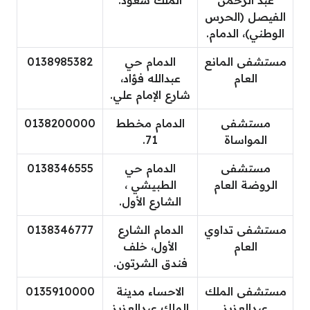
عبد الرحمن
الملك سعود.
الفيصل (الحرس
الوطني)، الدمام.
مستشفى المانع
الدمام حي
0138985382
العام
عبدالله فؤاد،
شارع الإمام علي.
مستشفى
الدمام مخطط
0138200000
المواساة
71.
مستشفى
الدمام حي
0138346555
الروضة العام
الطبيشي ،
الشارع الأول.
مستشفى تداوي
الدمام الشارع
0138346777
العام
الأول، خلف
فندق الشرتون.
مستشفى الملك
الاحساء مدينة
0135910000
عبدالعزيز
الملك عبدالعزيز