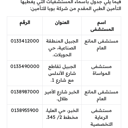
فيما يلي جدول بأسماء المستشفيات التي يغطيها
التأمين الطبي المقدم من شركة بوبا للتأمين:
اسم
العنوان
الرقم
المستشفى
مستشفى المانع
الجبيل المنطقة
0133412000
العام
الصناعية، حي
الحويلات.
مستشفى
الجبيل تقاطع
0133490000
المواساة
شارع الأندلس
مع شارع 1.
مستشفى المانع
الخبر شارع الأمير
0138987000
العام
طلال.
مستشفى
الخبر، حي العليا،
0138955900
الرعاية
مخطط 2/ 345.
التخصصية