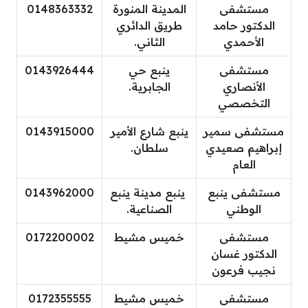
مستشفى
المدينة المنورة
0148363332
الدكتور حامد
طريق الدائري
الأحمدي
الثاني.
مستشفى
ينبع حي
0143926444
الأنصاري
الجابرية.
التخصصي
مستشفى سمير
ينبع شارع الأمير
0143915000
إبراهيم صعيدي
سلطان.
العام
مستشفى ينبع
ينبع مدينة ينبع
0143962000
الوطني
الصناعية.
مستشفى
خميس مشيط
0172200002
الدكتور غسان
نجيب فرعون
مستشفى
خميس مشيط
0172355555