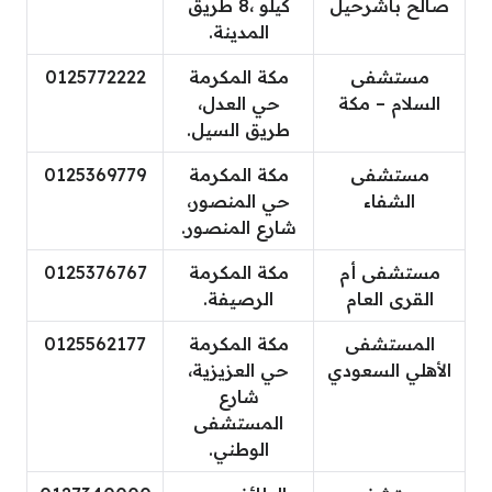
صالح باشرحيل
كيلو ،8 طريق
المدينة.
مستشفى
مكة المكرمة
0125772222
السلام – مكة
حي العدل،
طريق السيل.
مستشفى
مكة المكرمة
0125369779
الشفاء
حي المنصور،
شارع المنصور.
مستشفى أم
مكة المكرمة
0125376767
القرى العام
الرصيفة.
المستشفى
مكة المكرمة
0125562177
الأهلي السعودي
حي العزيزية،
شارع
المستشفى
الوطني.