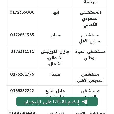
الرحمة
المستشفى
أبها.
0172355000
السعودي
الألماني
مستشفى
محايل
0172851365
محايل الأهل
مستشفى الحياة
جازان الكورنيش
0173311111
الوطني
الشمالي،
الشمال.
مستشفى
صبيا.
0173261776
العميس الأهلي
مستشفى
حائل شارع
0165332222
الراشد
الملك فيصل،
إنضم لقناتنا على تيليجرام
العزيزية
مستشفى الأمير
تبوك حي
0144280444