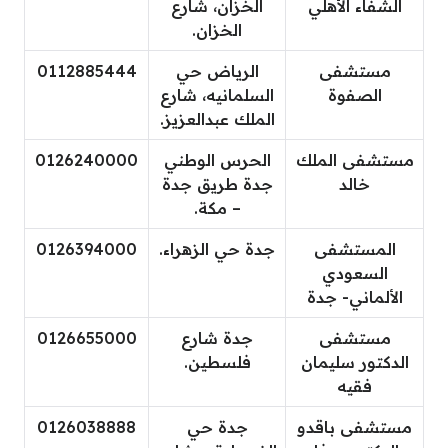
الشفاء الأهلي
الخزان، شارع
الخزان.
مستشفى
الرياض حي
0112885444
الصفوة
السلمانيه، شارع
الملك عبدالعزيز.
مستشفى الملك
الحرس الوطني
0126240000
خالد
جدة طريق جدة
– مكة.
المستشفى
جدة حي الزهراء.
0126394000
السعودي
الألماني- جدة
مستشفى
جدة شارع
0126655000
الدكتور سليمان
فلسطين.
فقيه
مستشفى باقدو
جدة حي
0126038888