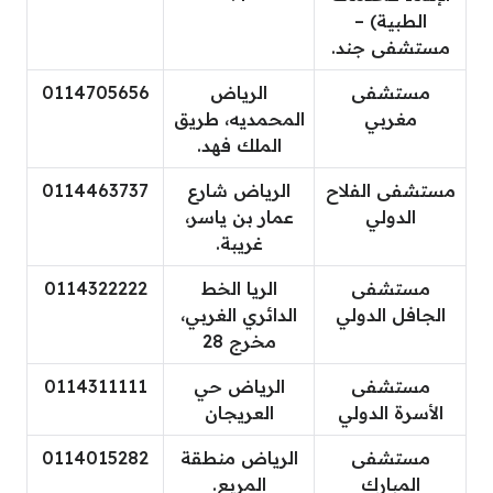
الطبية) –
مستشفى جند.
مستشفى
الرياض
0114705656
مغربي
المحمديه، طريق
الملك فهد.
مستشفى الفلاح
الرياض شارع
0114463737
الدولي
عمار بن ياسر،
غريبة.
مستشفى
الريا الخط
0114322222
الجافل الدولي
الدائري الغربي،
مخرج 28
مستشفى
الرياض حي
0114311111
الأسرة الدولي
العريجان
مستشفى
الرياض منطقة
0114015282
المبارك
المربع.