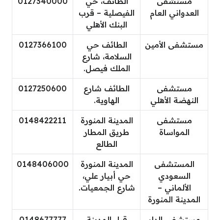
مستشفى
الطائف، حي
0127340000
العدواني العام
الفيصلية – قرب
البنك الأهلي
مستشفى الأمين
الطائف حي
0127366100
السلامة، شارع
الملك فيصل.
مستشفى
الطائف شارع
0127250600
النهضة الأهلي
الهاوية.
مستشفى
المدينة المنورة
0148422211
المواساة
طريق المطار
الطالع
المستشفى
المدينة المنورة
0148406000
السعودي
حي أبيار علي،
الألماني –
شارع الجمعيات.
المدينة المنورة
مستشفى الدار
قباء المدينة
0148677777