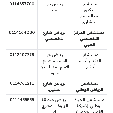
مستشفى
الرياض حي
0114657700
الدكتور
العليا
عبدالرحمن
المشاري
مستشفى المركز
الرياض شارع
0114164000
التخصصي
التخصصي
الطبي
مستشفى
الرياض حي
0112407778
الدكتور أحمد
الحمراء، شارع
أبانمي
الامام عبدالله بن
سعود.
مستشفى
الرياض شارع
0114761211
الرياض الوطني
الستين.
مستشفى الحياة
الرياض منطقة
0114455555
الوطني (شركة
الربوة – مخرج
الإنماء للخدمات
4.