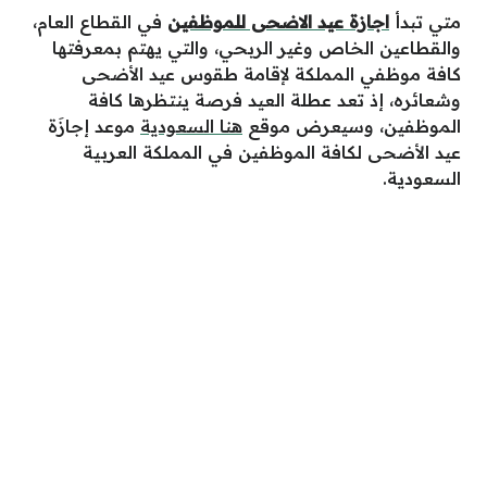
متي تبدأ
اجازة عيد الاضحى للموظفين
في القطاع العام،
والقطاعين الخاص وغير الربحي، والتي يهتم بمعرفتها
كافة موظفي المملكة لإقامة طقوس عيد الأضحى
وشعائره، إذ تعد عطلة العيد فرصة ينتظرها كافة
الموظفين، وسيعرض موقع
هنا السعودية
موعد إجازَة
عيد الأضحى لكافة الموظفين في المملكة العربية
السعودية.