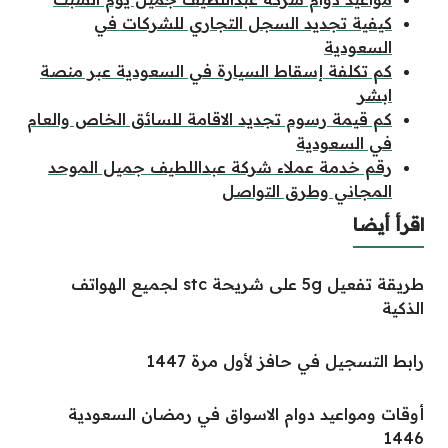
كيفية تجديد السجل التجاري للشركات في
السعودية
كم تكلفة إسقاط السيارة في السعودية عبر منصة
ابشر
كم قيمة رسوم تجديد الاقامة للسائق الخاص والعام
في السعودية
رقم خدمة عملاء شركة عبداللطيف جميل الموحد
المجاني وطرق التواصل
اقرأ أيضا
طريقة تفعيل 5g على شريحة stc لجميع الهواتف
الذكية
رابط التسجيل في حافز لأول مرة 1447
أوقات ومواعيد دوام الاسواق في رمضان السعودية
1446