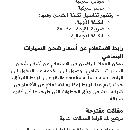
موديل المركبة.
حجم المركبة.
وتظهر تفاصيل تكلفة الشحن وفيها:
التكلفة الأولية.
ضريبة القيمة المضافة.
التكلفة الإجمالية.
رابط الاستعلام عن أسعار شحن السيارات
البسامي
يمكن للعملاء الراغبين في الاستعلام عن أسْعَار شَحن
السّيارات البسّامي الوصول إلى الخدمة عبر الدخول إلى
الرابط
saudiplatform.com
والنقر على الرابط المُرفق،
حيث يُتيح هذا الرابط إمكانية الاستعلام عن الأسْعار في
شركة البسّامي وفق الخطوات التي طرحناها في فقرة
سابقة.
مقالات مقترحة
نرشح لك قراءة المقالات التالية:
مواعيد دوام شركة عبداللطيف جميل يوم السبت