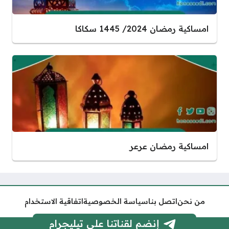
امساكية رمضان 2024/ 1445 سكاكا
امساكية رمضان عرعر
من نحن
اتصل بنا
سياسة الخصوصية
اتفاقية الاستخدام
إنضم لقناتنا على تيليجرام