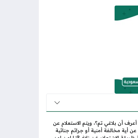
رف أن بلاغي تم؟، ويتم الاستعلام عن
 عن أية مخالفة أمنية أو جرائم جنائية
طَريقة الاسْتعلام عَن بَلاغ كُلنا امن اون