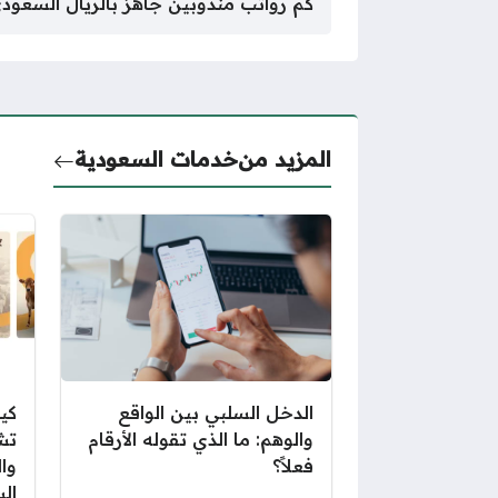
كم رواتب مندوبين جاهز بالريال السعود
المزيد من
خدمات السعودية
الدخل السلبي بين الواقع
كي
والوهم: ما الذي تقوله الأرقام
تش
فعلاً؟
وا
ال