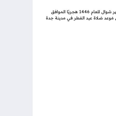
إن مَوعد صَلاة عِيد الفطْر في جدّة للعام 1446 – 2025 سيكون بعد شروق شمس يوم الأربعاء الأول من شهر شوال للعام 1446 هجريًا الموافق
، وبذلك يكون مَوعد صَلاة عيد الفطر في مدينة جدة