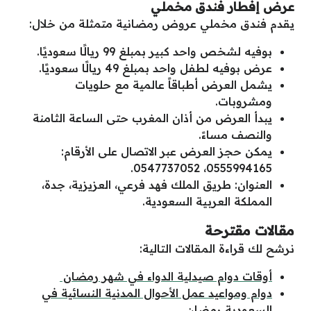
عرض إفطار فندق مخملي
يقدم فندق مخملي عروض رمضانية متمثلة من خلال:
بوفيه لشخص واحد كبير بمبلغ 99 ريالًا سعوديًا.
عرض بوفيه لطفل واحد بمبلغ 49 ريالًا سعوديًا.
يشمل العرض أطباقاً عالمية مع حلويات
ومشروبات.
يبدأ العرض من أذان المغرب حتى الساعة الثامنة
والنصف مساءً.
يمكن حجز العرض عبر الاتصال على الأرقام:
0555994165، 0547737052.
العنوان: طريق الملك فهد فرعي، العزيزية، جدة،
المملكة العربية السعودية.
مقالات مقترحة
نرشح لك قراءة المقالات التالية:
أوقات دوام صيدلية الدواء في شهر رمضان
دوام ومواعيد عمل الأحوال المدنية النسائية في
السعودية رمضان