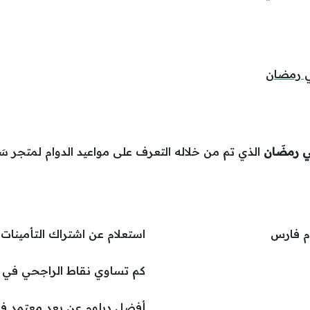
ي رمضان
ي رمضَان
الذي تم من خلاله الت
ع
رف
ع
لى
مواعيد الدوام لمتجر س
ام فارس
استعلام عن اشتراك التأمينات 
كم تساوي نقاط الراجحي في أ
أفضل دبلوم عن بعد معتمد في