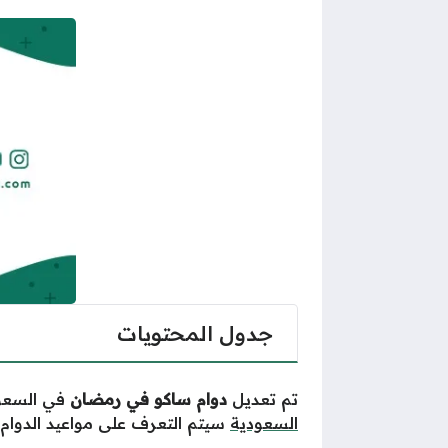
جدول المحتويات
تم تعديل
دوام ساكو في رمضان
في السعود
الس
ع
ودية
سيتم
الت
ع
رف
ع
لى مواعيد الدوا