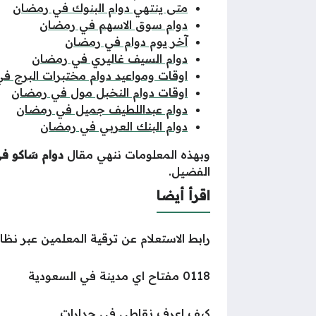
متى ينتهي دوام البنوك في رمضان
دوام سوق الاسهم في رمضان
آخر يوم دوام في رمضان
دوام السيف غاليري في رمضان
اوقات ومواعيد دوام مختبرات البرج ف
اوقات دوام النخبل مول في رمضان
دوام عبداللطيف جميل في رمضان
دوام البنك العربي في رمضان
وبهذه الم
ع
لومات ننهي مقال
دوام سَاكو ف
الفضيل.
اقرأ أيضا
رابط الاستعلام عن ترقية المعلمين عبر نظ
0118 مفتاح اي مدينة في السعودية
كيف اعرف نقاطي في جدارات