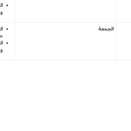
ال
وا
الجمعة
ال
حت
ال
وا