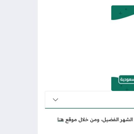
 الشهر الفضيل،
ومن
خلال
موق
ع
هنا