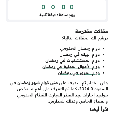
0
0
0
0
يوم
ساعة
دقيقة
ثانية
مقالات مقترحة
نرشح لك المقالات التالية:
دوام رمضان الحكومي
دوام البيك في رمضان
دوام المستشفيات في رمضان
دوام الأحوال المدنية في رمضان
دوام المرور في رمضان
وفي الختام تم التعرف على
مَتى دَوام شهر رَمضان
في
السعودية 2024، كما تم التعرف على أهم ما يخص
مواعيد إجازات عيد الفطر المبارك للقطاع الحكومي
والقطاع الخاص وكذلك للمدارس.
اقرأ أيضا