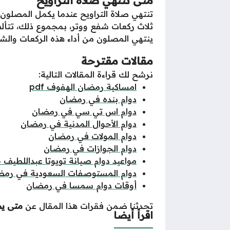
متى تنتهي صلاة التراويح
تنتهي صلاة التراويح عندما يكمل المصلون
ينتهي المصلون من أداء هذه الركعات والشف
مقالات مقترحة
نرشح لك قراءة المقالات التالية:
امساكية رمضان الهفوف pdf
دوام بنده في رمضان
دوام اس تي سي في رمضان
دوام الأحوال المدنية في رمضان
دوام المولات في رمضان
دوام الجوازات في رمضان
مواعيد دوام صيانة تويوتا عبداللطيف
دوام المستوصفات السعودية في رمض
أوقات دوام سمسا في رمضان
تحدثنا ضمن فقرات هذا المقال عن
متى يص
اقرأ أيضا