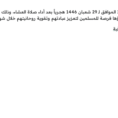
تبدأ صلاة التراويح من ليلة 10 مارس 2025 الموافق لـ 29 شعبان 1446
داؤها فرصة للمسلمين لتعزيز عبادتهم وتقوية روحانيتهم خلال ش
ية