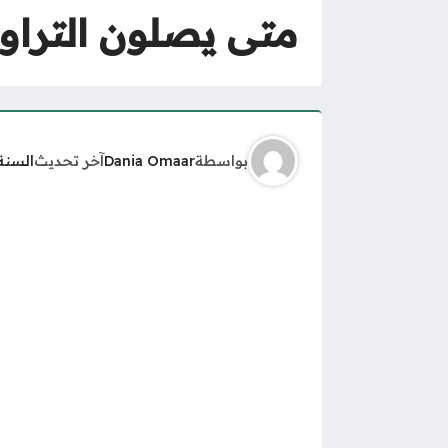
متى يصلون التراويح ف
بواسطة
Dania Omaar
آخر تحديث
السنة