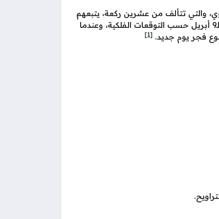
ي، والتي تتألف من عشرين ركعة، يتبعهم
ثلاث ركعات شفع ووتر، بمجموع ذلك، تتألف صلاة التراويح من 23 ركعة بالتحديد يوم 30 رمضان الموافق لـ9 أبريل حسب التوقعات الفلكية، وعندما
[1]
لوع فجر يوم جديد.
راويح.