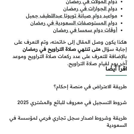
دوام المولات في رمضان
دوام الجوازات في رمضان
مواعيد دوام صيانة تويوتا عبداللطيف جميل
دوام المستوصفات السعودية في رمضان
أوقات دوام سمسا في رمضان
هكذا يكون وصل المقال إلى خاتمته، وتم التعرف على
إجابة سؤال
متى تنتهي صلاة التراويح في رمضان
بالإضافة للتعرف على عدد ركعات صلاة التراويح وموعد
آخر يوم لقيام صلاة التراويح.
اقرأ أيضا
طريقة الاعتراض في منصة إحكام؟
شروط التسجيل في معروف للبائع والمشتري 2025
طريقة وشروط اصدار سجل تجاري فرعي لمؤسسة في
السعودية