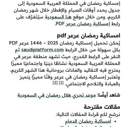
إمساكية رمضان في المملكة العربية السعودية إلى
جدول يحدد أوقات الصيام والإفطار خلال شهر رمضان
الكريم، ومن خلال موقع
هنا السعودية
سيُتَعَرَّف على
رابط
إمساكية رمضان عرعر
PDF.
امساكية رمضان عرعر pdf
يُمكن تحميل إِمساكية رمضان 2025 – 1446 عرعر PDF
بكل سهولة من خلال الرابط
saudiplatform.com
ثم
النقر على الرابط المُدرج، حيث تشهد منطقة عرعر في
المملكة العربية السعودية نشاطًا دينيًا واجتماعيًا مميزًا
يمتزج فيه التقاليد والعادات بروحانية هذا الشهر الكريم،
وتعتبر إمساكية رمضان في عرعر وقتًا مميزًا يتميز
[2]
[1]
بالعبادة والتلاحم الاجتماعي.
شاهد أيضًا:
موعد تحري هلال رمضان في السعودية
مقالات مقترحة
نرشح لكم قراءة المقالات التالية:
امساكية رمضان الدمام