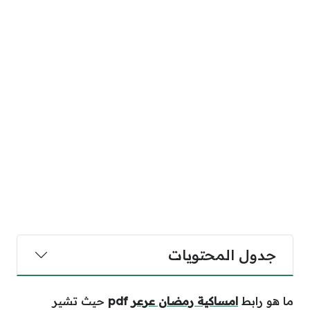
جدول المحتويات
ما هو رابط
امساكية رمضان عرعر
pdf
حيث تشير