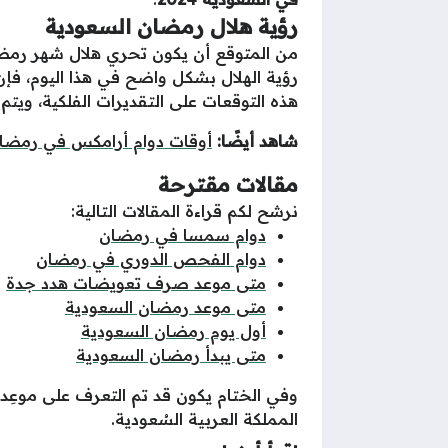
رؤية هلال رمضان السعودية
من المتوقع أن يكون تحري هلال شهر رمضان في ال
هذه التوقعات على التقديرات الفلكية، ويتم ا
شاهد أيضًا:
أوقات دوام أرامكس في رمضا
مقالات مقترحة
نرشح لكم قراءة المقالات التالية:
دوام سمسا في رمضان
دوام الفحص الدوري في رمضان
متى موعد صرف تعويضات هدد جدة
متى موعد رمضان السعودية
أول يوم رمضان السعودية
متى يبدأ رمضان السعودية
وفي الختام يكون قد تم التعرف على موعِد
المملكة العربية السُعودية.