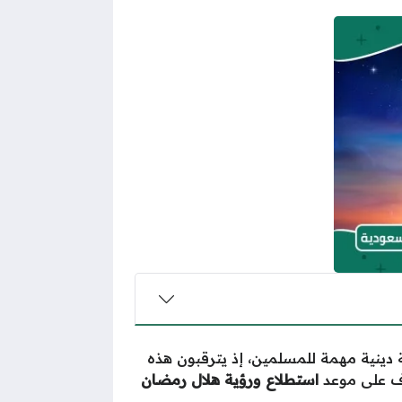
دينية مهمة للمسلمين، إذ يترقبون هذه
َّف على موعد
استطلاع ورؤية هلال رمضان