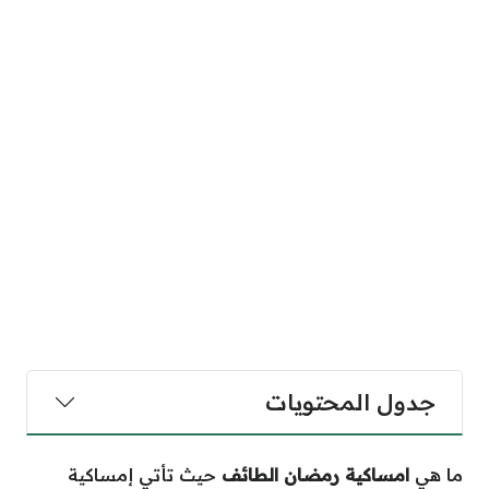
ويات
ضان الطائف
حيث تأتي إمساكية