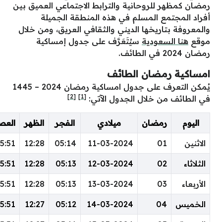
انية والترابط الاجتماعي العميق بين
سلم في هذه المنطقة الجميلة
 الديني والثقافي العريق، ومن خلال
سيُتَعَرَّف على جدول إمساكية
 الطائف
يُمكن التعرف على جدول امساكية رمضان 2024 – 1445
[2]
[1]
 الجدول الآتي:
ميلادي
الفجر
الظهر
العصر
المغرب
العشاء
20:26
18:26
15:51
12:28
05:14
11-03-2024
20:27
18:27
15:51
12:28
05:13
12-03-2024
20:27
18:27
15:51
12:28
05:13
13-03-2024
20:28
18:28
15:51
12:27
05:12
14-03-2024