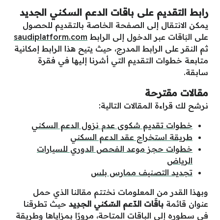
رابط التقديم على باقات الدعم السكني الجديد
يمكن الانتقال إلى الصفحة الخاصة بالتقديم للحصول
على البَاقات عبر الدخول إلى الرابط
saudiplatform.com
ثم النقر على الرابط المدرج، حيث يتيح هذا الرابط إمكانية
متابعة خطوات التقديم التي أشرنا إليها في فقرة
سابقة.
مقالات مقترحة
نرشح لك قراءة المقالات التالية:
خطوات تقديم شكوى عدم نزول الدعم السكني
طريقة استخراج عقد الدعم السكني
خطوات حجز موعد الفحص الدوري للسيارات
الرياض
تجديد التصنيف ممارس بلس
وبهذا القدر من المعلومات نختتم مقالنا الذي حمل
عنوان قائمة
باقَات الدّعم السّكني الجدِيد
حيث تطرقنا
في سطوره إلى الباقات المتاحة، مرورًا بمزاياها وطريقة