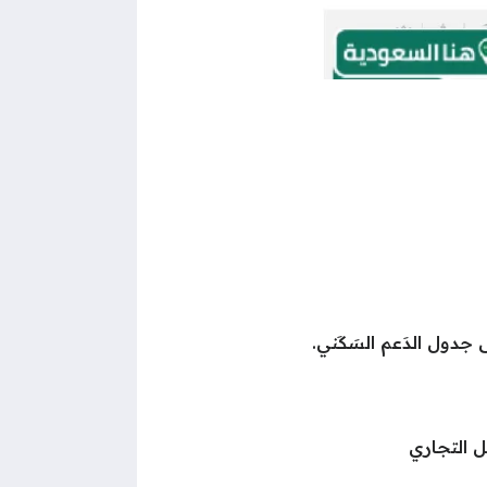
جدول الدَعم السَكَني.
التجاري