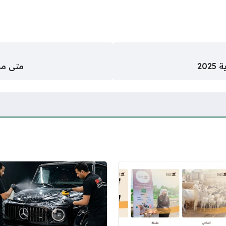
20
متى موعد نزو