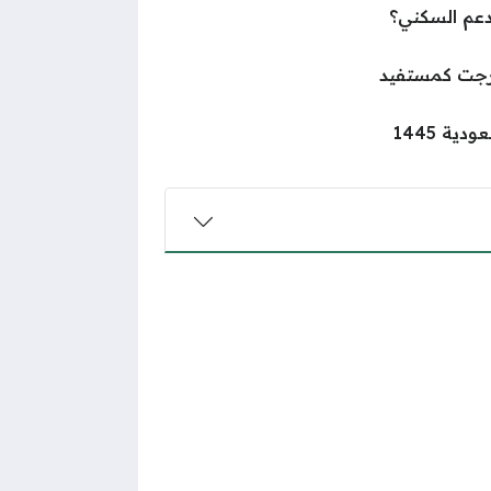
عم السكني؟
رجت كمستفيد
ية 1445