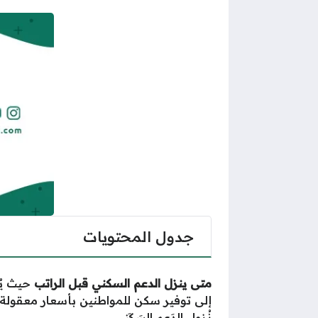
جدول المحتويات
متى ينزل الدعم السكني قبل الراتب
حيث يُ
إلى توفير سكن للمواطنين بأسعار معقو
نُزول الدَعم السَكَني.