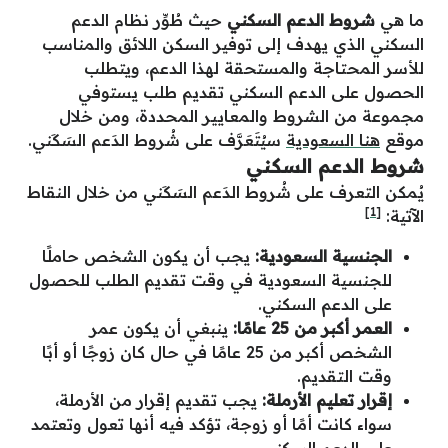
ما هي
شروط الدعم السكني
حيث طُوِّر نظام الدعم
السكني الذي يهدف إلى توفير السكن اللائق والمناسب
للأسر المحتاجة والمستحقة لهذا الدعم، ويتطلب
الحصول على الدعم السكني تقديم طلب يستوفي
مجموعة من الشروط والمعايير المحددة، ومن خلال
موقع
هنا السعودية
سيُتَعَرَّف على شُروط الدَعم السَكَني.
شروط الدعم السكني
يُمكن التعرف على شُروط الدَعم السَكَني من خلال النقاط
[1]
الآتية:
الجنسية السعودية:
يجب أن يكون الشخص حاملًا
للجنسية السعودية في وقت تقديم الطلب للحصول
على الدعم السكني.
العمر أكبر من 25 عامًا:
ينبغي أن يكون عمر
الشخص أكبر من 25 عامًا في حال كان زوجًا أو أبًا
وقت التقديم.
إقرار تعليم الأرملة:
يجب تقديم إقرار من الأرملة،
سواء كانت أمًا أو زوجة، تؤكد فيه أنها تعول وتعتمد