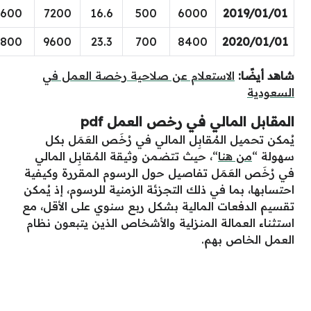
600
7200
16.6
500
6000
2019/01/01
800
9600
23.3
700
8400
2020/01/01
شاهد أيضًا:
الاستعلام عن صلاحية رخصة العمل في
السعودية
المقابل المالي في رخص العمل pdf
يُمكن تحميل المُقابِل المالي في رُخَص العَمَل بكل
سهولة “
من هنا
“، حيث تتضمن وثيقة المُقابِل المالي
في رُخَص العَمَل تفاصيل حول الرسوم المقررة وكيفية
احتسابها، بما في ذلك التجزئة الزمنية للرسوم، إذ يُمكن
تقسيم الدفعات المالية بشكل ربع سنوي على الأقل، مع
استثناء العمالة المنزلية والأشخاص الذين يتبعون نظام
العمل الخاص بهم.