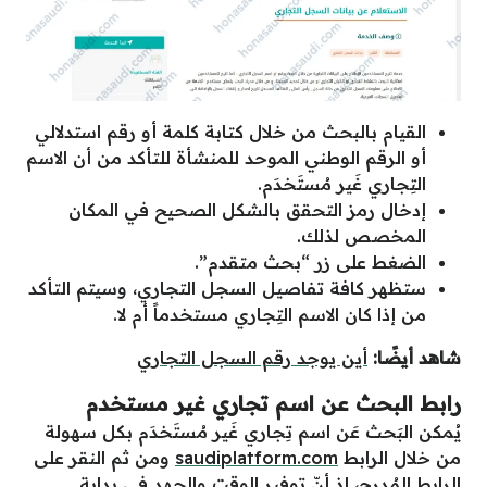
القيام بالبحث من خلال كتابة كلمة أو رقم استدلالي
أو الرقم الوطني الموحد للمنشأة للتأكد من أن الاسم
التِجاري غَير مُستَخدَم.
إدخال رمز التحقق بالشكل الصحيح في المكان
المخصص لذلك.
الضغط على زر “بحث متقدم”.
ستظهر كافة تفاصيل السجل التجاري، وسيتم التأكد
من إذا كان الاسم التِجاري مستخدماً أم لا.
شاهد أيضًا:
أين يوجد رقم السجل التجاري
رابط البحث عن اسم تجاري غير مستخدم
يُمكن البَحث عَن اسم تِجاري غَير مُستَخدَم بكل سهولة
من خلال الرابط
saudiplatform.com
ومن ثم النقر على
الرابط المُدرج، إذ أنّ توفير الوقت والجهد في بداية