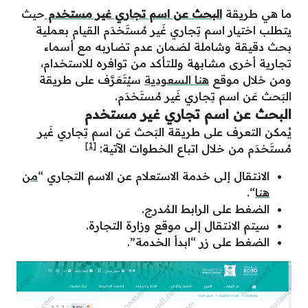
ما هي طريقة
البحث عن اسم تجاري غير مستخدم
حيث
يتطلب اختيار اسم تِجاري غَير مُستَخدَم القيام بعملية
بحث دقيقة وشاملة لضمان عدم تضاربه مع أسماء
تجارية أخرى مشابهة وللتأكد من توافره للاستخدام،
ومن خلال موقع
هنا السعودية
سيُتَعَرَّف على طريقة
البَحث عَن اسم تِجاري غَير مُستَخدَم.
البحث عن اسم تجاري غير مستخدم
يُمكن التعرف على طريقة البَحث عَن اسم تِجاري غَير
[1]
مُستَخدَم من خلال اتباع الخطوات الآتية:
الانتقال إلى خدمة الاستعلام عن الاسم التجاري “
من
هنا
“.
الضغط على الرابط المُدرج.
سيتم الانتقال إلى موقع وزارة التجارة.
الضغط على زر “ابدأ الخدمة”.