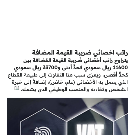
راتب اخصائي ضريبة القيمة المضافة
يتراوح راتب أخصّائي ضَريبة القيمَة المُضافة بين
11600 ريال سعودي كحدٍّ أدنى و33700 ريال سعودي
كحدٍّ أقصى
، ويعزى سبب هذا التفاوت إلى طبيعة القطاع
الذي يعمل به الأخصّائي (عام، خاصّ)، إضافةً إلى خبرة
[1]
الشخص وكفاءته والمنصب الوظيفي الذي يشغله.