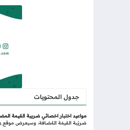
جدول المحتويات
مواعيد اختبار اخصائي ضريبة القيمة المض
ضريْبة القيمَة المُضافة، وسيعرض موقع
هن