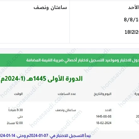
لأحد
ساعتان ونصف
8/8/1
18l2l