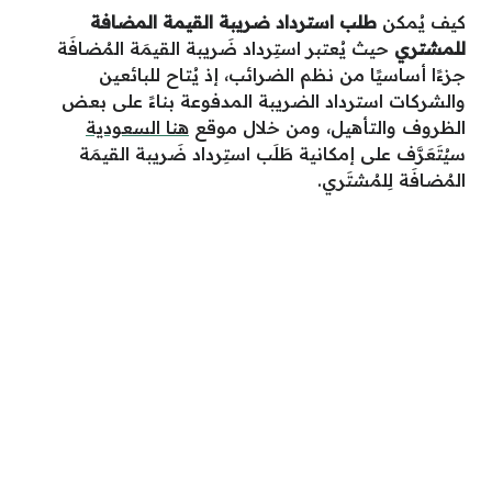
كيف يُمكن
طلب استرداد ضريبة القيمة المضافة
للمشتري
حيث يُعتبر استِرداد ضَريبة القيمَة المُضافَة
جزءًا أساسيًا من نظم الضرائب، إذ يُتاح للبائعين
والشركات استرداد الضريبة المدفوعة بناءً على بعض
الظروف والتأهيل، ومن خلال موقع
هنا السعودية
سيُتَعَرَّف على إمكانية طَلَب استِرداد ضَريبة القيمَة
المُضافَة لِلمُشتَري.