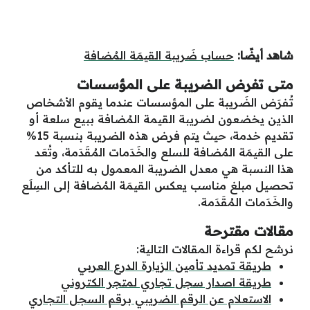
شاهد أيضًا:
حساب ضَريبة القيمَة المُضافة
متى تفرض الضريبة على المؤسسات
تُفرَض الضَريبة على المؤسسات عندما يقوم الأشخاص
الذين يخضعون لضريبة القيمة المُضافة ببيع سلعة أو
تقديم خدمة، حيث يتم فرض هذه الضريبة بنسبة 15%
على القيمَة المُضافة للسلع والخَدَمات المُقَدَمة، وتُعَد
هذا النسبة هي معدل الضريبة المعمول به للتأكد من
تحصيل مبلغ مناسب يعكس القيمَة المُضافة إلى السِلَع
والخَدَمات المُقَدَمة.
مقالات مقترحة
نرشح لكم قراءة المقالات التالية:
طريقة تمديد تأمين الزيارة الدرع العربي
طريقة اصدار سجل تجاري لمتجر الكتروني
الاستعلام عن الرقم الضريبي برقم السجل التجاري