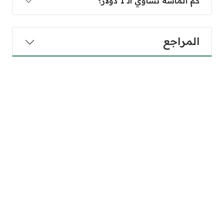
كم ألماسة تساوي الـ 1 دولار؟
المراجع