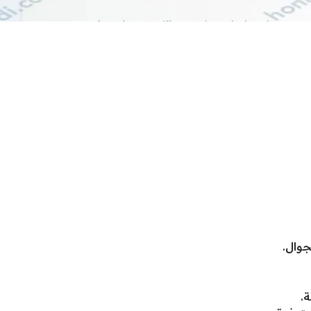
جوال.
ة.