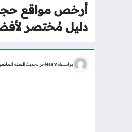
أرخص مواقع حجز ا
دليل مُختصر لأف
بواسطة
esam
آخر تحديث
السنة الماضي