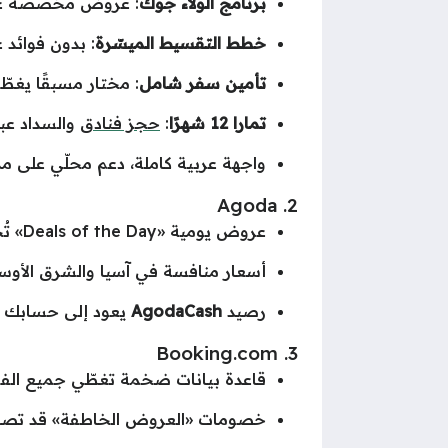
برنامج الولاء جوك
: عروض مخصّصة على
خطط التقسيط الميسّرة
: بدون فوائد
تأمين سفر شامل
: مختار مسبقًا يغطّ
تمارا 12 شهرًا
:
حجز فنادق
والسداد عبر تمارا ب
واجهة عربية كاملة، دعم محلّي على مد
2. Agoda
عروض يومية «Deals of the Day» تُحدث كل 24 ساعة.
أسعار منافسة في آسيا والشرق الأو
رصيد
AgodaCash
يعود إلى حسابك ل
3. Booking.com
قاعدة بيانات ضخمة تغطّي جميع الفئات 
خصومات «العروض الخاطفة» قد تصل إلى 40٪ للحسابات ال