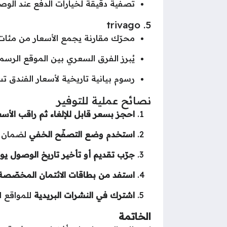
تصفية دقيقة لخيارات الدفع عند الوصو
5. trivago
محرّك مقارنة يجمع الأسعار من مئات ا
يُبرز الفرق السعري بين الموقع الرسم
رسوم بيانية تاريخية لأسعار الفندق تس
نصائح عملية للتوفير
احجز بسعر قابل للإلغاء ثم راقب الأسع
استخدم وضع التصفّح الخفي
لضمان عد
جرّب تقديم أو تأخير تاريخ الوصول يومً
استفد من بطاقات الائتمان المخصّصة
اشترك في النشرات البريدية
للمواقع 
الخاتمة