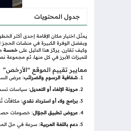
جدول المحتويات
يمثّل اختيار مكان الإقامة إحدى أكثر الخطو
وبفضل الوفرة الكبيرة في منصّات الحجز 
وكيف تقارن. يركّز هذا الدليل على
خمسة
مو
للميزات الأبرز في كل منها، ثم مجموعة نصا
معايير تقييم الموقع “الأرخص”
شفافية الرسوم والضرائب
: عرض السعر
مرونة الإلغاء أو التعديل
: سياسات تسمح
برامج ولاء أو استرداد نقدي
: مكافآت تُ
عروض تطبيق الجوّال
: خصومات حصرية
دعم باللغة العربية
: سرعة في حلّ الم