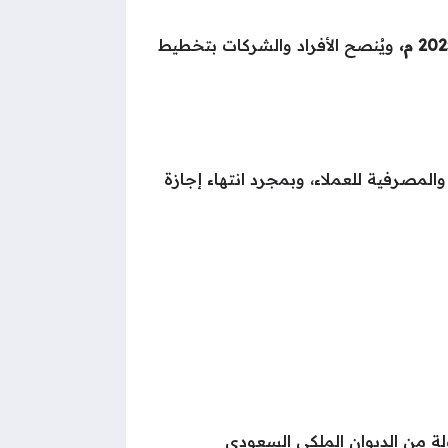
ويُنصح الأفراد والشركات بتخطيط
موافق 23 يونيو 2025 م لتقديم خدماتها المالية والمصرفية للعملاء، وبمجرد انتهاء إجازة
لة من الديوان الملكي السعودي