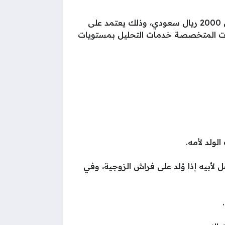
يتراوح سعر تحليل إثبات نسب الطفل أو نفيه، وكل ما يتعلق بالأصول العرقية والقبلية عادةً بين 1200 إلى 2000 ريال سعودي، وذلك يعتمد على
برات المتخصصة خدمات التحليل بمستويات
لولد لأمه.
لأبيه إذا وُلد على فراش الزوجية، وفي