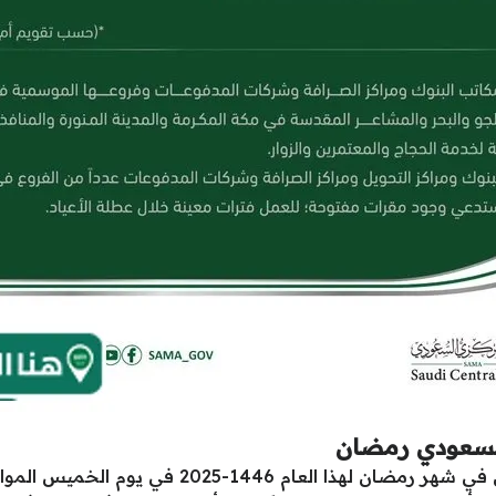
السعودي رمضان
سوف ينتهي دَوام البَنك المَركزي السُعودي في شه