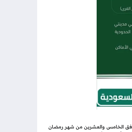
ر رمضان لهذا العام 1446-2025 في يوم الخميس الموافق الخامس والعشرين من شهر رمضان