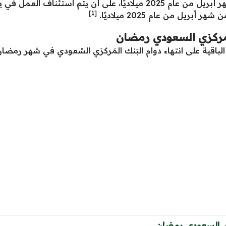
من عام 1446 هجريًا الموافق الرابع من شهر أبريل من عام 2025 ميلاديً
[1]
المركزي السعودي رمضان
ية على انتهاء دوام البَنك المَركزي السُعودي في شهر رمضان لهذا العا
زي السعودي رمضان