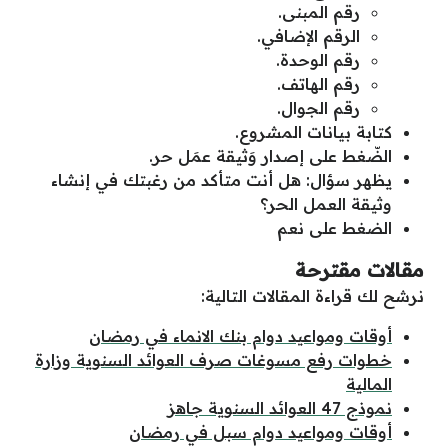
رقم المبنى.
الرقم الإضافي.
رقم الوحدة.
رقم الهاتف.
رقم الجوال.
كتابة بيانات المشروع.
الضّغط على إصدار وَثيقة عمَل حر.
يظهر سؤال: هل أنت متأكد من رغبتك في إنشاء
وثيقة العمل الحر؟
الضغط على نعم
مقالات مقترحة
نرشح لك قراءة المقالات التالية:
أوقات ومواعيد دوام بنك الانماء في رمضان
خطوات رفع مسوغات صرف العوائد السنوية وزارة
المالية
نموذج 47 العوائد السنوية جاهز
أوقات ومواعيد دوام سبل في رمضان