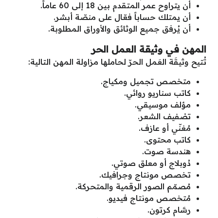
أن يتراوح عمر المتقدم بين 18 إلى 60 عاماً.
أن يمتلك حساباً فعّال على منصّة أبشر.
أن يُرفق جميع الوثائق والأوراق المطلوبة.
المهن في وثيقة العمل الحر
تُتيح وثيقَة العَمل الحرّ لحاملها مزاولة المهن التالية:
متخصص تجميل ومكياج.
كاتب سناريو روائي.
مؤلف موسيقي.
تصْفيف الشعر.
مُغنّي أو عازف.
كاتب محتوى.
هندسة صوت.
دُوبلاج أو معلق صوتي.
تخصص مونتاج وجرافيك.
مُصمّم الصور الرقمية والمتحركة.
مُتخصص مونتاج فيديو.
رسَّام كرتون.