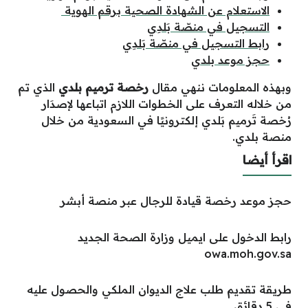
الاستعلام عن الشهادة الصحية برقم الهوية
التسجيل في منصّة بَلدِي
رابط التسجيل في منصّة بَلدِي
حجز موعد بلدي
وبهذه المعلومات ننهي مقال
رخصة ترميم بلدي
الذي تم
من خلاله التعرف على الخطوات اللازم اتباعها لإصدَار
رُخصة تَرميم بَلدي إلكترونيًا في السعودية من خلال
منصة بلدي.
اقرأ أيضا
حجز موعد رخصة قيادة للرجال عبر منصة أبشر
رابط الدخول على ايميل وزارة الصحة الجديد
owa.moh.gov.sa
طريقة تقديم طلب علاج الديوان الملكي والحصول عليه
في 5 دقائق