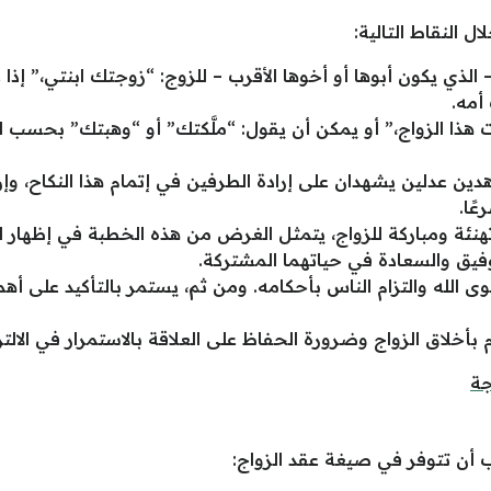
 النقاط التالية:
– الذي يكون أبوها أو أخوها الأقرب – للزوج: “زوجتك ابنتي،” إذا 
أمه.
لت هذا الزواج،” أو يمكن أن يقول: “ملَّكتك” أو “وهبتك” بحسب 
هدين عدلين يشهدان على إرادة الطرفين في إتمام هذا النكاح، 
عًا.
ئة ومباركة للزواج، يتمثل الغرض من هذه الخطبة في إظهار السر
وفيق والسعادة في حياتهما المشتركة.
الله والتزام الناس بأحكامه. ومن ثم، يستمر بالتأكيد على أهمية 
م بأخلاق الزواج وضرورة الحفاظ على العلاقة بالاستمرار في الالتز
جة
 أن تتوفر في صيغة عقد الزواج: