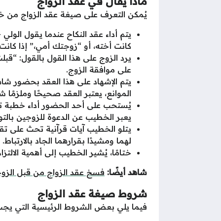
ماذا يقال في عقد الزواج
يُمكن التعرف على صيغة عقد الزواج من خلال
يتم أداء عقد النكاح عندما يقول الولي 
كانت أخته، أو “زوجتك أمي،” إذا كانت 
يرد الزوج على هذا القول بالقول: “قب
على موافقة الزوج.
يتم الإشهاد على هذا العقد بحضور شا
الموانع، يعتبر العقد صحيحًا وملزمًا شر
يُستحب على أحد الحضور أداء خطبة تهن
يعبر الخطيب عن الدعوة للزوجين بالت
يتلو الخطيب آيات قرآنية تحث على تقوى 
لهما ومشيدًا بقرارهما الجاد بالارتباط.
ختامًا، يُشير الخطيب إلى أهمية الالتزا
شاهد أيضًا:
فسخ عقد الزواج من قبل الزو
شروط صيغة عقد الزواج
فيما يلي بعض الشروط الرئيسية التي يجب