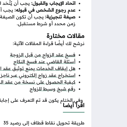
اتحاد الإيجاب والقبول:
يجب أن يُتَّحَد 
عدم رجوع الشخص في قبوله:
يجب أن 
صيغة تنجيزية:
يجب أن تكون الصيغة ص
زمن محدد أو شرط مستقبل.
مقالات مختارة
نرشح لك أيضًا قراءة المقالات الآتية:
فسخ عقد الزواج من قبل الزوجة
أسئلة القاضي عند فسخ النكاح
هل إيقاف الخدمات يمنع توثيق عقد ال
استخراج عقد زواج إلكتروني عبر ناجز
كيفية الحصول على نسخة من عقد الز
رقم شيخ وسيط للزواج
وفي الختام يكون قد تم التعرف على إجاب
اقرأ أيضا
طريقة تحويل نقاط قطاف إلى رصيد 35